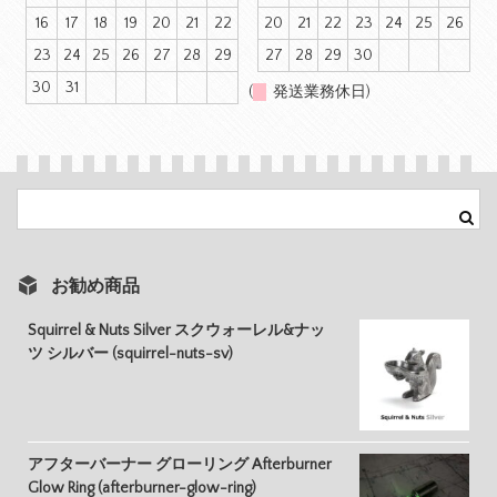
16
17
18
19
20
21
22
20
21
22
23
24
25
26
23
24
25
26
27
28
29
27
28
29
30
30
31
(
発送業務休日)
お勧め商品
Squirrel & Nuts Silver スクウォーレル&ナッ
ツ シルバー (squirrel-nuts-sv)
アフターバーナー グローリング Afterburner
Glow Ring (afterburner-glow-ring)