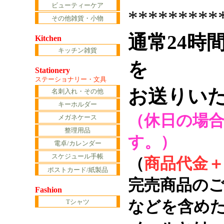
ビューティーケア
*********
その他雑貨・小物
通常24時
Kitchen
キッチン雑貨
を
Stationery
ステーショナリー・文具
お送りい
名刺入れ・その他
キーホルダー
（休日の場
メガネケース
整理用品
す。）
電卓/カレンダー
スケジュール手帳
（
商品代金＋
ポストカード/紙製品
完売商品の
Fashion
Tシャツ
などを含め