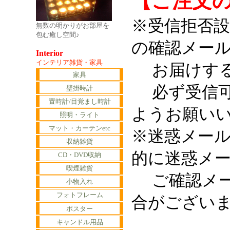
【ご注文
※受信拒否
無数の明かりがお部屋を
包む癒し空間♪
の確認メー
Interior
インテリア雑貨・家具
お届けする
家具
必ず受信可
壁掛時計
置時計/目覚まし時計
ようお願い
照明・ライト
マット・カーテンetc
※迷惑メー
収納雑貨
的に迷惑メ
CD・DVD収納
喫煙雑貨
ご確認メー
小物入れ
フォトフレーム
合がござい
ポスター
キャンドル用品