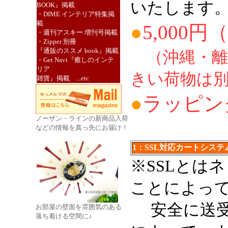
いたします
BOOK』掲載
・DIME インテリア特集掲
載
●
5,000
・週刊アスキー 増刊号掲載
・Zipper 別冊
『通販のススメ book』掲載
（沖縄・離
・Get Navi『癒しのインテ
リア
きい荷物は別
雑貨』掲載 ...etc
●
ラッピン
ノーザン・ラインの新商品入荷
などの情報を真っ先にお届け！
1：SSL対応カートシス
※SSLとは
ことによっ
安全に送受
お部屋の壁面を雰囲気のある
落ち着ける空間に♪