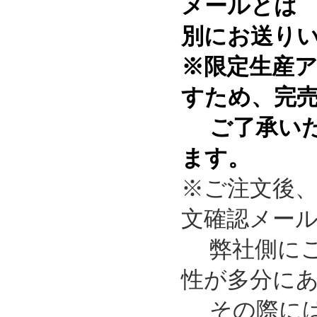
メールとは
別にお送り
※限定生産
すため、完
ご了承いた
ます。
※ご注文後
文確認メー
弊社側にご
性が多分に
その際には