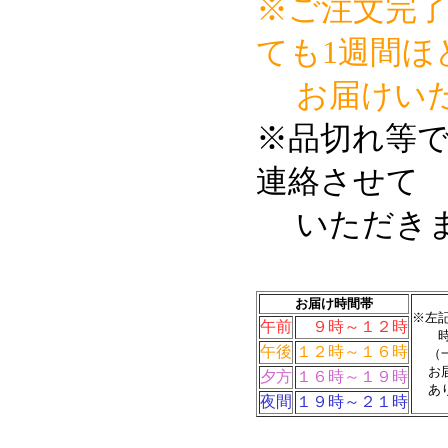
※ご注文完
ても1週間ほ
お届けいた
※品切れ等
連絡させて
いただき
お届け時間帯
※左
午前
９時～１２時
時間
午後
１２時～１６時
（一
お届
夕方
１６時～１９時
あり
夜間
１９時～２１時