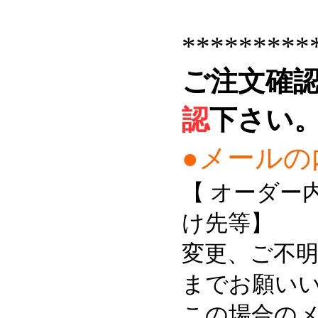
*********
ご注文確
認
下さい
●メールの
【 オーダー
け先等】
変更、ご不
までお願い
この場合の