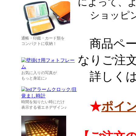
によって、
ショッピン
通帳・印鑑・カード類を
商品ペー
コンパクトに収納！
なりご注
詳しくは
お気に入りの写真が
もっと身近に♪
時間を知りたい時にだけ
★
ポイ
表示する省エネデザイン♪