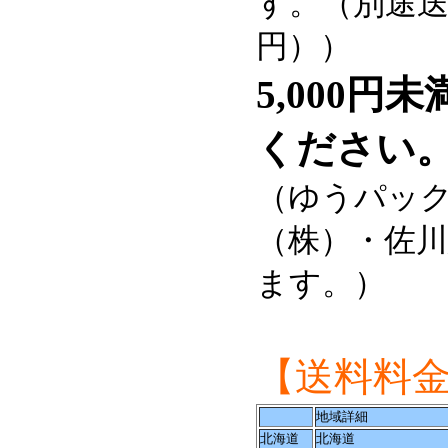
す。（別途送料
円））
5,000
ください
（ゆうパッ
（株）・佐川
ます。）
【送料料
地域詳細
北海道
北海道