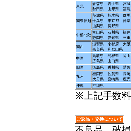
青森県 岩手県 宮城
東北
秋田県 山形県 福島
茨城県 栃木県 群馬
関東信越
千葉県 東京都 神奈
山梨県 長野県
富山県 石川県 福井
中部北陸
静岡県 愛知県 三
滋賀県 京都府 大阪
関西
奈良県 和歌山県
鳥取県 島根県 岡山
中国
広島県 山口県
四国
徳島県 香川県 愛
福岡県 佐賀県 長崎
九州
大分県 宮崎県 鹿
沖縄
沖縄県
※上記手数
ご返品・交換について
不良品、破