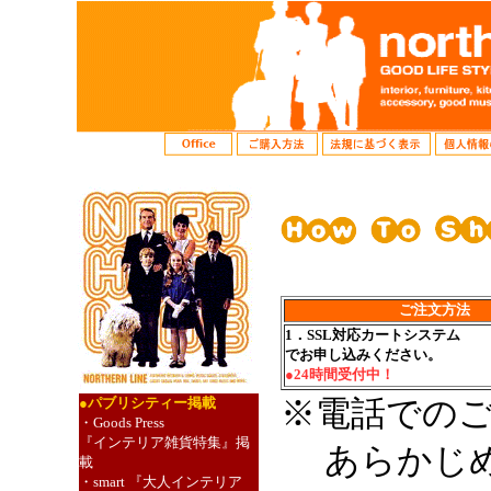
ご注文方法
1．SSL対応カートシステム
でお申し込みください。
●24時間受付中！
●パブリシティー掲載
※電話での
・Goods Press
『インテリア雑貨特集』掲
あらかじめ
載
・smart 『大人インテリア