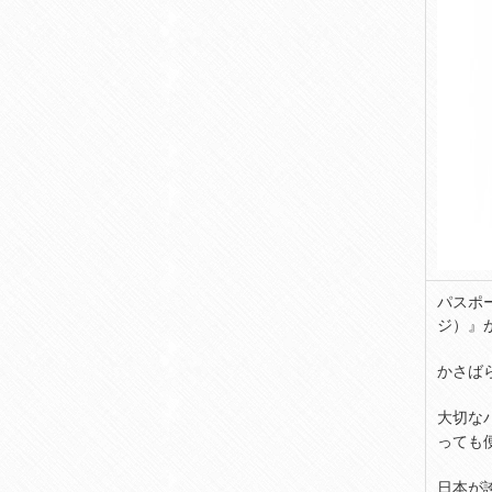
パスポ
ジ）』
かさば
大切な
っても
日本が