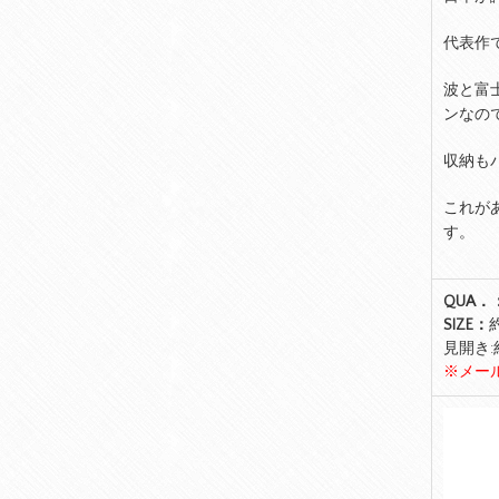
代表作
波と富
ンなの
収納も
これが
す。
QUA．
SIZE：
約
見開き:約
※メー