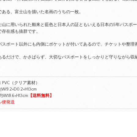
である、富士山を描いた名画のうちの一枚。
士山に用いられた舶来と藍色と日本人の証ともいえる日本の5年パスポ
で存在感も抜群です。
パスポート以外にも内側にポケットが付いてあるので、チケットや整理
あるだけで、かさばらず、大切なパスポートをしっかりと守りながら収
：
PVC（クリア素材）
W9.2×D0.2×H13cm
W18.6×H13cm
【送料無料】
ル便発送